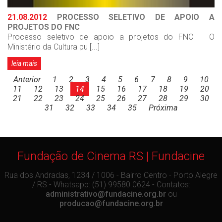
21.08.2012
PROCESSO SELETIVO DE APOIO A
PROJETOS DO FNC
Processo seletivo de apoio a projetos do FNC O
Ministério da Cultura pu [...]
leia mais
Anterior
1
2
3
4
5
6
7
8
9
10
11
12
13
14
15
16
17
18
19
20
21
22
23
24
25
26
27
28
29
30
31
32
33
34
35
Próxima
Fundação de Cinema RS | Fundacine
Rua dos Andradas, 1234 / 1006 - Bairro Centro - Porto Alegre
/ RS - Whatsapp: (51) 99580.0624 - Contatos:
administrativo@fundacine.org.br
ou
producao@fundacine.org.br