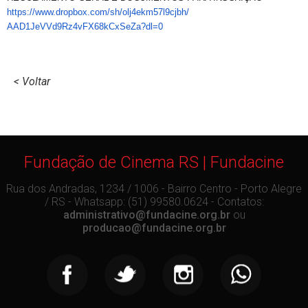
https://www.dropbox.com/sh/
olj4ekm57l9cjbh/
AAD1JeVVd9Rz4vFX68kCxSeZa?dl=0
< Voltar
Fundação de Cinema RS | Fundacine
Rua dos Andradas, 1234 / 1006 - Bairro Centro - Porto Alegre
/ RS - Whatsapp: (51) 99580.0624 - Contatos:
administrativo@fundacine.org.br
ou
producao@fundacine.org.br