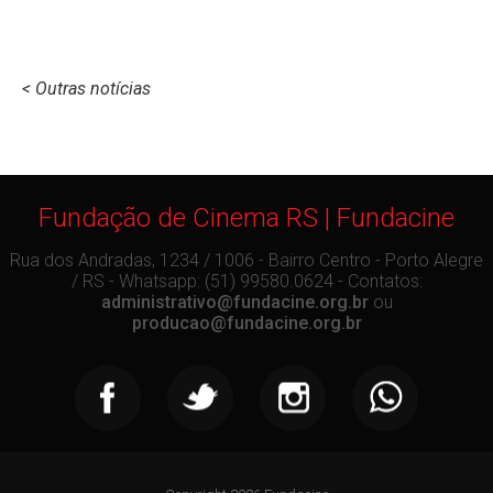
< Outras notícias
Fundação de Cinema RS | Fundacine
Rua dos Andradas, 1234 / 1006 - Bairro Centro - Porto Alegre
/ RS - Whatsapp: (51) 99580.0624 - Contatos:
administrativo@fundacine.org.br
ou
producao@fundacine.org.br