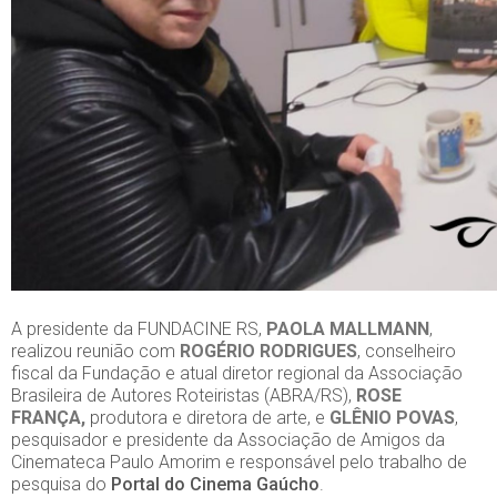
A presidente da FUNDACINE RS,
PAOLA MALLMANN
,
realizou reunião com
ROGÉRIO RODRIGUES
, conselheiro
fiscal da Fundação e atual diretor regional da Associação
Brasileira de Autores Roteiristas (ABRA/RS),
ROSE
FRANÇA,
produtora e diretora de arte, e
GLÊNIO POVAS
,
pesquisador e presidente da Associação de Amigos da
Cinemateca Paulo Amorim e responsável pelo trabalho de
pesquisa do
Portal do Cinema Gaúcho
.